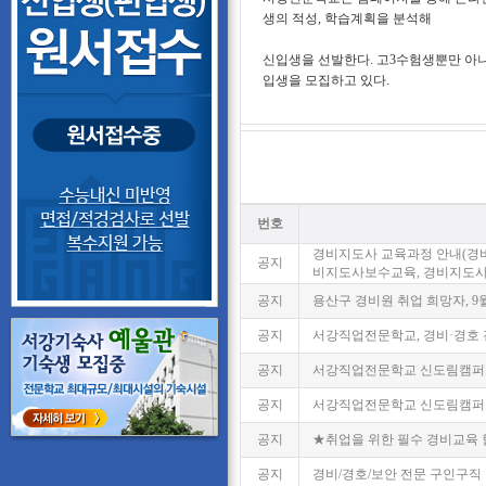
생의 적성, 학습계획을 분석해
신입생을 선발한다. 고3수험생뿐만 아
입생을 모집하고 있다.
번호
경비지도사 교육과정 안내(경
공지
비지도사보수교육, 경비지도
공지
용산구 경비원 취업 희망자, 9월
공지
서강직업전문학교, 경비·경호 
공지
서강직업전문학교 신도림캠퍼스
공지
서강직업전문학교 신도림캠퍼스,
공지
★취업을 위한 필수 경비교육 
공지
경비/경호/보안 전문 구인구직