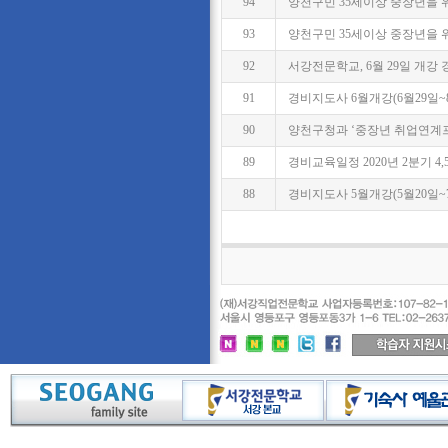
94
양천구민 35세이상 중장년을 위한 
93
양천구민 35세이상 중장년을 위
92
서강전문학교, 6월 29일 개강
91
경비지도사 6월개강(6월29일~
90
양천구청과 ‘중장년 취업연계
89
경비교육일정 2020년 2분기 4,5
88
경비지도사 5월개강(5월20일~