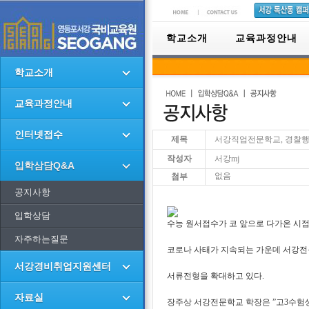
학교소개
교육과정안내
학교소개
교육과정안내
인터넷접수
제목
서강직업전문학교, 경찰행
작성자
서강mj
입학삼담Q&A
없음
첨부
공지사항
입학상담
수능 원서접수가 코 앞으로 다가온 시
자주하는질문
코로나 사태가 지속되는 가운데 서강
서강경비취업지원센터
서류전형을 확대하고 있다.
자료실
장주상 서강전문학교 학장은 ”고3수험생