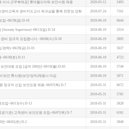
3교대.식사-근무복제공] 롯데월드타워 보안사원 채용
2020-03-12
5493
반경비교육과 경비지도교사 워크샵을 통해 전문성 강화
2018-07-24
7161
06/29(금) D-10
2018-06-19
6644
uity Supervisor)~08/12(일) D-54
2018-06-19
5314
비 정규직 모집합니다.~08/08(수) D-50
2018-06-19
5895
)~06/29(금) D-10
2018-06-19
5637
/30(토) D-11
2018-06-19
4723
대원 모집 [급여 260만]~09/10(월) D-83
2018-06-19
5749
비/보안 男사원(보안/당직)채용시 마감
2018-06-19
5071
정규직 신입 보안요원 채용~06/07(목) D-7
2018-05-31
6672
2018-05-31
5781
~06/13(수) D-13
2018-05-31
5828
공공기관) 고객센터 보안요원 모집~06/07(목) D-7
2018-05-31
6181
06/02(토) D-2
2018-05-31
5849