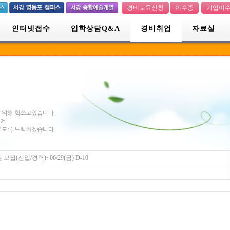
경비교육신청
이수증
기업이
인터넷접수
입학상담Q&A
경비취업
자료실
 위해 힘쓰고있습니다.
시켜
주도록 노력하겠습니다.
(신입/경력)~06/29(금) D-10