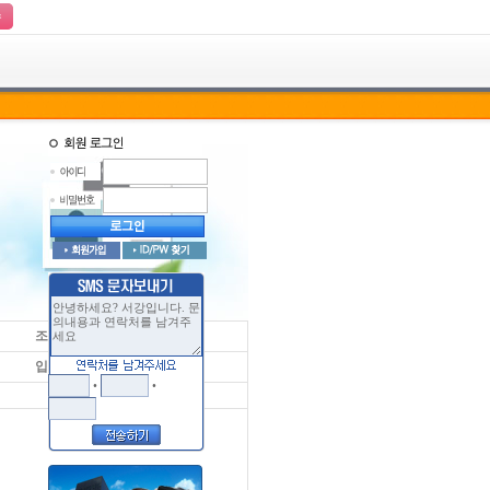
수
조회수
5636
입력일
2018-06-19
•
•