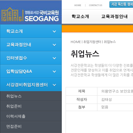
학교소개
교육과정안내
학교소개
HOME | 취업지원센터 | 취업뉴스
교육과정안내
취업뉴스
인터넷접수
서강전문학교는 학생들의 더 다양한 진로를
전문인재를 양성하고 이를 취업으로 연계
입학삼담Q&A
서강전문학교 학생들에게 더 많은 기회를 
서강경비취업지원센터
제목
의왕연구소 보안요원 모집
취업뉴스
작성자
김태성
취업준비
없음
첨부
이력서제출
면접준비