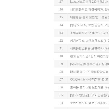
117
[프로에스콤] [月 230만원,
116
서강전문학교 경찰행정과, 일
115
대한항공 본사 보안/경비요원 모집~
114
[항공/기내식] 보안 담당자 모집 (Secr
113
호텔앰배서더 순찰, 보안, 경호·경
112
의왕연구소 보안요원 모집(신입/경력
111
세정용인쇼핑몰 보안/주차 채용~06
110
판교 알파리움 1단지 야간고정 보안
109
[숙식제공]회원제cc 경비실 경
108
[동대문역 인근] 국립중앙의료원 
107
주차관리,경비~07/27(금) D-57
106
도곡동 오피스텔 보안대원 채용모집
105
[월 235만원선] IBK기업은행(
104
보안요원모집,종로,3교대,월210만~