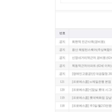
번호
공지
회현역 인근사옥(경비원)
공지
용산 해링턴스퀘어(주상복합아파
공지
신정네거리역근처 경비원 (62
공지
목동역근처아파트 (62세 이하)
공지
[장애인고용공단] 대검찰청 20
121
[프로에스콤] sc제일은행 본점 보
120
[프로에스콤]=[잠실 롯데 시그
119
[프로에스콤] 롯데백화점 강남
118
[프로에스콤] 주5일/월215만